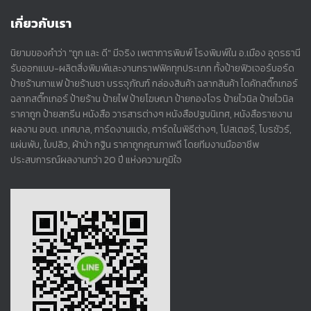
เกี่ยวกับเรา
นิยามของคำว่า "ถูก และ ดี" มีจริง เพตาการพิมพ์ โรงพิมพ์ใน อ.เมือง อุดรธานี
รับออกแบบ-ผลิตสิ่งพิมพ์และงานกราฟฟิคทุกประเภท ทั้งป้ายฟิวเจอร์บอร์ด
ป้ายร้านกาแฟ ป้ายร้านชา บรรจุภัณฑ์ กล่องสินค้า ฉลากสินค้า ไดคัทสติ๊กเกอร์
ฉลากสติ๊กเกอร์ ป้ายร้าน ป้ายไฟ ป้ายโฆษณา ป้ายกองโจร ป้ายไวนิล ป้ายไวนิล
ราคาถูก ป้ายสกรีน หนังสือ วารสารต่างๆ หนังสือปฐมนิเทศ, หนังสือรายงาน
ผลงาน อบต. เทศบาล, การ์ดงานแต่ง, การ์ดในพิธีต่างๆ, โปสเตอร์, โบรชัวร์,
แผ่นพับ, ใบปลิว, ผ้าป่า กฐิน ราคาถูกคุณภาพดี โดยทีมงานมืออาชีพ
ประสบการณ์ผลงานกว่า 20 ปี แห่งความภูมิใจ