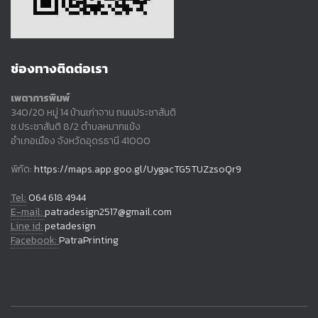
ช่องทางติดต่อเรา
เพตาการพิมพ์
340/20 หมู่ 14 บ้านเก่าจาน ถนนประชาสันติ
ซ.ประชาสันติ 8/2 ตำบลหมากแข้ง
อำเภอเมือง จังหวัดอุดรธานี 41000
พิกัด:
https://maps.app.goo.gl/UygacTG5TUZzsoQr9
Tel:
064 618 4944
E-mail:
patradesign2517@gmail.com
Line id:
petadesign
Facebook:
PatraPrinting