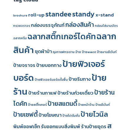
standee
standy
roll-up
x-stand
brochure
กล่องสินค้า
กล่องบรรจุภัณฑ์
กรวยจราจร
กล่องใส่นามบัตร
ฉลาก
ฉลากสติ๊กเกอร์ไดคัท
ฉลากครีม
สินค้า
ชุดผ้าป่า
ถุงกาแฟกระดาษ
ป้าย
ป้ายevent
ป้ายงานอีเว้นท์
ป้ายฟิวเจอร์
ป้ายจราจร
ป้ายบอกทาง
บอร์ด
ป้าย
ป้ายริมทาง
ป้ายฟิวเจอร์บอร์ดตั้งพื้น
ร้าน
ป้ายร้าน
ป้ายร้านกาแฟ
ป้ายร้านก๋วยเตี๋ยว
ไดคัท
ป้ายสแตนดี้
ป้ายสติ๊กเกอร์
ป้ายหน้าร้าน
ป้ายอีเว้นท์
ป้ายไวนิล
ป้ายเซฟตี้
ป้ายโฆษณา
ป้ายโปรโมชั่น
ส
พิมพ์ออฟเซ็ท
รับออกแบบสิ่งพิมพ์
ร้านป้ายอุดร