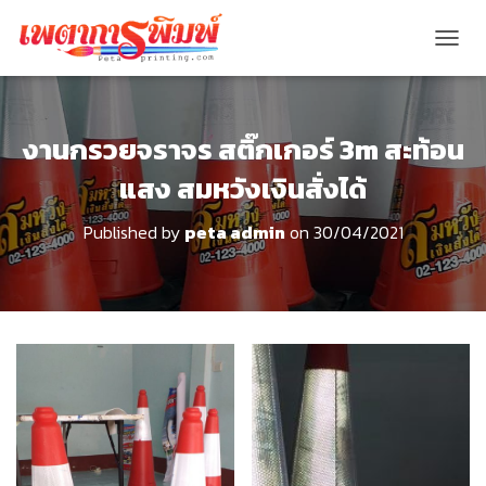
T
O
G
G
L
งานกรวยจราจร สติ๊กเกอร์ 3m สะท้อน
E
แสง สมหวังเงินสั่งได้
N
A
V
Published by
peta admin
on
30/04/2021
I
G
A
T
I
O
N