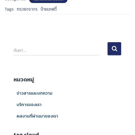
Tags:
กรวยจราจร
ป้ายเซฟตี้
ค้
ค้นหา …
น
ห
า
สำ
หมวดหมู่
ห
รั
ข่าวสารและบทความ
บ
:
บริการของเรา
ผลงานที่ผ่านมาของเรา
tag cloud