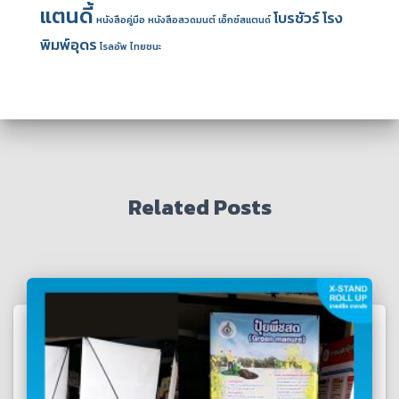
แตนดี้
โบรชัวร์
โรง
หนังสือคู่มือ
หนังสือสวดมนต์
เอ็กซ์สแตนด์
พิมพ์อุดร
โรลอัพ
ไทยชนะ
Related Posts