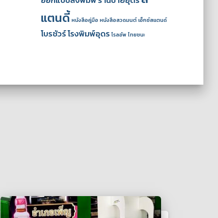
ออกแบบสิ่งพิมพ์
ร้านป้ายอุดร
แตนดี้
หนังสือคู่มือ
หนังสือสวดมนต์
เอ็กซ์สแตนด์
โบรชัวร์
โรงพิมพ์อุดร
โรลอัพ
ไทยชนะ