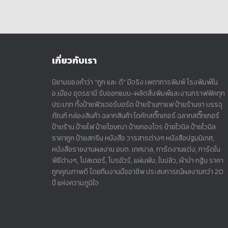
เกี่ยวกับเรา
นิยามของคำว่า "ถูก และ ดี" มีจริง เพตาการพิมพ์ โรงพิมพ์ใน
อ.เมือง อุดรธานี รับออกแบบ-ผลิตสิ่งพิมพ์และงานกราฟฟิคทุก
ประเภท ทั้งป้ายฟิวเจอร์บอร์ด ป้ายร้านกาแฟ ป้ายร้านชา บรรจุ
ภัณฑ์ กล่องสินค้า ฉลากสินค้า ไดคัทสติ๊กเกอร์ ฉลากสติ๊กเกอร์
ป้ายร้าน ป้ายไฟ ป้ายโฆษณา ป้ายกองโจร ป้ายไวนิล ป้ายไวนิล
ราคาถูก ป้ายสกรีน หนังสือ วารสารต่างๆ หนังสือปฐมนิเทศ,
หนังสือรายงานผลงาน อบต. เทศบาล, การ์ดงานแต่ง, การ์ดใน
พิธีต่างๆ, โปสเตอร์, โบรชัวร์, แผ่นพับ, ใบปลิว, ผ้าป่า กฐิน ราคา
ถูกคุณภาพดี โดยทีมงานมืออาชีพ ประสบการณ์ผลงานกว่า 20
ปี แห่งความภูมิใจ