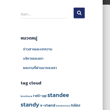
ค้
ค้นหา …
น
ห
า
สำ
หมวดหมู่
ห
รั
ข่าวสารและบทความ
บ
:
บริการของเรา
ผลงานที่ผ่านมาของเรา
tag cloud
standee
roll-up
brochure
standy
x-stand
กล่อง
กรวยจราจร