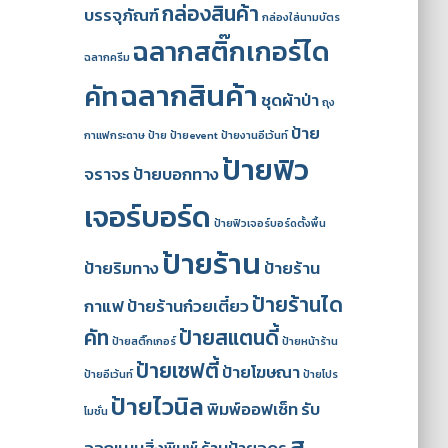
กล่องสินค้า
บรรจุภัณฑ์
กล่องใส่นามบัตร
ฉลากสติ๊กเกอร์ได
ฉลากครีม
ฉลากสินค้า
คัท
ชุดผ้าป่า
ถุง
ป้าย
กาแฟกระดาษ
ป้าย
ป้ายevent
ป้ายงานอีเว้นท์
ป้ายฟิว
จราจร
ป้ายบอกทาง
เจอร์บอร์ด
ป้ายฟิวเจอร์บอร์ดตั้งพื้น
ป้ายร้าน
ป้ายริมทาง
ป้ายร้าน
ป้ายร้านได
กาแฟ
ป้ายร้านก๋วยเตี๋ยว
คัท
ป้ายสแตนดี้
ป้ายสติ๊กเกอร์
ป้ายหน้าร้าน
ป้ายเซฟตี้
ป้ายโฆษณา
ป้ายอีเว้นท์
ป้ายโปร
ป้ายไวนิล
พิมพ์ออฟเซ็ท
รับ
โมชั่น
ส