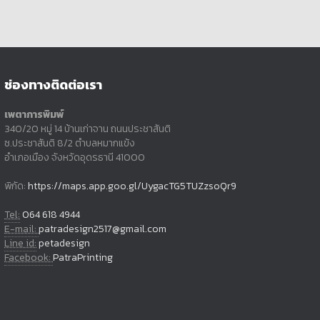
ช่องทางติดต่อเรา
เพตาการพิมพ์
340/20 หมู่ 14 บ้านเก่าจาน ถนนประชาสันติ
ซ.ประชาสันติ 8/2 ตำบลหมากแข้ง
อำเภอเมือง จังหวัดอุดรธานี 41000
พิกัด:
https://maps.app.goo.gl/UygacTG5TUZzsoQr9
Tel:
064 618 4944
E-mail:
patradesign2517@gmail.com
Line id:
petadesign
Facebook:
PatraPrinting