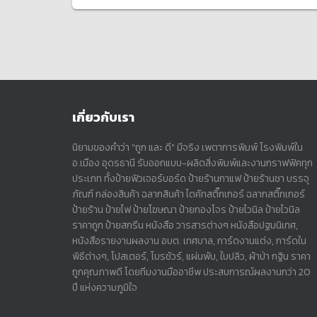
เกี่ยวกับเรา
นิยามของคำว่า "ถูก และ ดี" มีจริง เพตาการพิมพ์ โรงพิมพ์ใน
อ.เมือง อุดรธานี รับออกแบบ-ผลิตสิ่งพิมพ์และงานกราฟฟิคทุก
ประเภท ทั้งป้ายฟิวเจอร์บอร์ด ป้ายร้านกาแฟ ป้ายร้านชา บรรจุ
ภัณฑ์ กล่องสินค้า ฉลากสินค้า ไดคัทสติ๊กเกอร์ ฉลากสติ๊กเกอร์
ป้ายร้าน ป้ายไฟ ป้ายโฆษณา ป้ายกองโจร ป้ายไวนิล ป้ายไวนิล
ราคาถูก ป้ายสกรีน หนังสือ วารสารต่างๆ หนังสือปฐมนิเทศ,
หนังสือรายงานผลงาน อบต. เทศบาล, การ์ดงานแต่ง, การ์ดใน
พิธีต่างๆ, โปสเตอร์, โบรชัวร์, แผ่นพับ, ใบปลิว, ผ้าป่า กฐิน ราคา
ถูกคุณภาพดี โดยทีมงานมืออาชีพ ประสบการณ์ผลงานกว่า 20
ปี แห่งความภูมิใจ