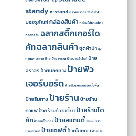
brochure
standy
x-stand
กล่อง
กรวยจราจร
กล่องสินค้า
บรรจุภัณฑ์
กล่องใส่นามบัตร
ฉลากสติ๊กเกอร์ได
ฉลากครีม
ฉลากสินค้า
คัท
ชุดผ้าป่า
ถุง
ป้าย
กาแฟกระดาษ
ป้าย
ป้ายevent
ป้ายงานอีเว้นท์
ป้ายฟิว
จราจร
ป้ายบอกทาง
เจอร์บอร์ด
ป้ายฟิวเจอร์บอร์ดตั้งพื้น
ป้ายร้าน
ป้ายริมทาง
ป้ายร้าน
ป้ายร้านได
กาแฟ
ป้ายร้านก๋วยเตี๋ยว
คัท
ป้ายสแตนดี้
ป้ายสติ๊กเกอร์
ป้ายหน้าร้าน
ป้ายเซฟตี้
ป้ายโฆษณา
ป้ายอีเว้นท์
ป้ายโปร