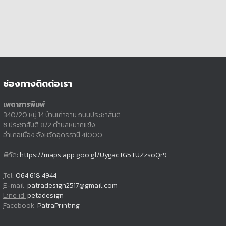
ช่องทางติดต่อเรา
เพตาการพิมพ์
340/20 หมู่ 14 บ้านเก่าจาน ถนนประชาสันติ
ซ.ประชาสันติ 8/2 ตำบลหมากแข้ง
อำเภอเมือง จังหวัดอุดรธานี 41000
พิกัด:
https://maps.app.goo.gl/UygacTG5TUZzsoQr9
Tel:
064 618 4944
E-mail:
patradesign2517@gmail.com
Line id:
petadesign
Facebook:
PatraPrinting