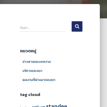
ค้
ค้นหา …
น
ห
า
สำ
หมวดหมู่
ห
รั
ข่าวสารและบทความ
บ
:
บริการของเรา
ผลงานที่ผ่านมาของเรา
tag cloud
standee
roll-up