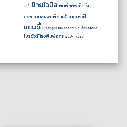
ป้ายไวนิล
พิมพ์ออฟเซ็ท
รับ
โมชั่น
ส
ออกแบบสิ่งพิมพ์
ร้านป้ายอุดร
แตนดี้
หนังสือคู่มือ
หนังสือสวดมนต์
เอ็กซ์สแตนด์
โบรชัวร์
โรงพิมพ์อุดร
โรลอัพ
ไทยชนะ