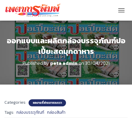
T
O
G
G
L
ออกแบบและผลิตกล่องบรรจุภัณฑ์ปอ
E
เปี้ยะสดมุกดาหาร
N
A
V
Published by
peta admin
on
30/04/2021
I
G
A
T
I
O
N
Categories:
ผลงานที่ผ่านมาของเรา
Tags:
กล่องบรรจุภัณฑ์
กล่องสินค้า