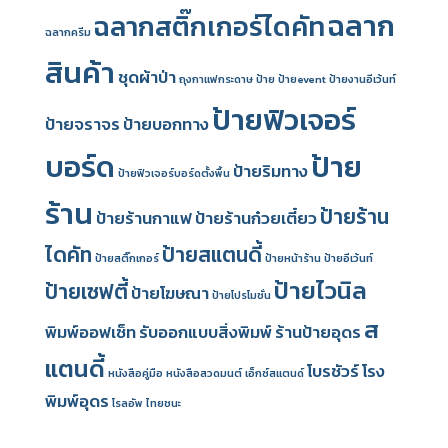
ฉลาก
ฉลากสติ๊กเกอร์ไดคัท
ฉลากครีม
สินค้า
ชุดผ้าป่า
ถุงกาแฟกระดาษ
ป้าย
ป้ายevent
ป้ายงานอีเว้นท์
ป้ายฟิวเจอร์
ป้ายจราจร
ป้ายบอกทาง
บอร์ด
ป้าย
ป้ายริมทาง
ป้ายฟิวเจอร์บอร์ดตั้งพื้น
ร้าน
ป้ายร้าน
ป้ายร้านกาแฟ
ป้ายร้านก๋วยเตี๋ยว
ไดคัท
ป้ายสแตนดี้
ป้ายสติ๊กเกอร์
ป้ายหน้าร้าน
ป้ายอีเว้นท์
ป้ายไวนิล
ป้ายเซฟตี้
ป้ายโฆษณา
ป้ายโปรโมชั่น
ส
พิมพ์ออฟเซ็ท
รับออกแบบสิ่งพิมพ์
ร้านป้ายอุดร
แตนดี้
โบรชัวร์
โรง
หนังสือคู่มือ
หนังสือสวดมนต์
เอ็กซ์สแตนด์
พิมพ์อุดร
โรลอัพ
ไทยชนะ