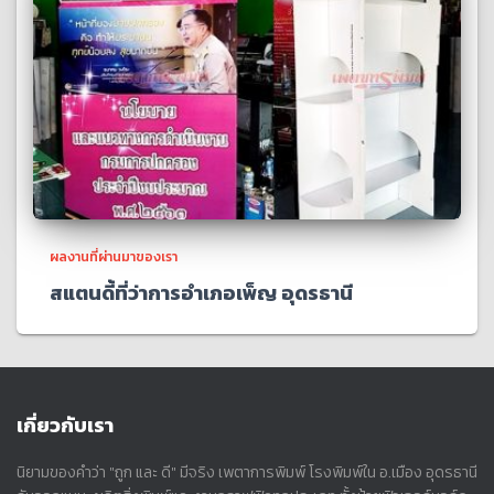
ผลงานที่ผ่านมาของเรา
สแตนดี้ที่ว่าการอำเภอเพ็ญ อุดรธานี
เกี่ยวกับเรา
นิยามของคำว่า "ถูก และ ดี" มีจริง เพตาการพิมพ์ โรงพิมพ์ใน อ.เมือง อุดรธานี