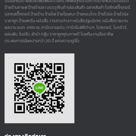
รับออกแบบ-ผลิตสิ่งพิมพ์และงานกราฟฟิคทุกประเภท ทั้งป้ายฟิวเจอร์บอร์ด
ป้ายร้านกาแฟ ป้ายร้านชา บรรจุภัณฑ์ กล่องสินค้า ฉลากสินค้า ไดคัทสติ๊กเกอร์
ฉลากสติ๊กเกอร์ ป้ายร้าน ป้ายไฟ ป้ายโฆษณา ป้ายกองโจร ป้ายไวนิล ป้ายไวนิล
ราคาถูก ป้ายสกรีน หนังสือ วารสารต่างๆ หนังสือปฐมนิเทศ, หนังสือรายงาน
ผลงาน อบต. เทศบาล, การ์ดงานแต่ง, การ์ดในพิธีต่างๆ, โปสเตอร์, โบรชัวร์,
แผ่นพับ, ใบปลิว, ผ้าป่า กฐิน ราคาถูกคุณภาพดี โดยทีมงานมืออาชีพ
ประสบการณ์ผลงานกว่า 20 ปี แห่งความภูมิใจ