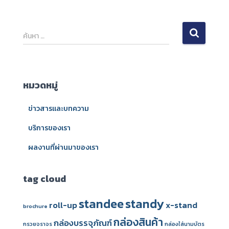
ค้
ค้นหา …
น
ห
า
สำ
หมวดหมู่
ห
รั
ข่าวสารและบทความ
บ
:
บริการของเรา
ผลงานที่ผ่านมาของเรา
tag cloud
standee
standy
roll-up
x-stand
brochure
กล่องสินค้า
กล่องบรรจุภัณฑ์
กรวยจราจร
กล่องใส่นามบัตร