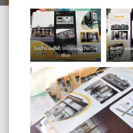
โบรชัวร์ แผ่นพับ โครงการหมู่บ้าน The
โบรชัวร์ แผ่น
Nice