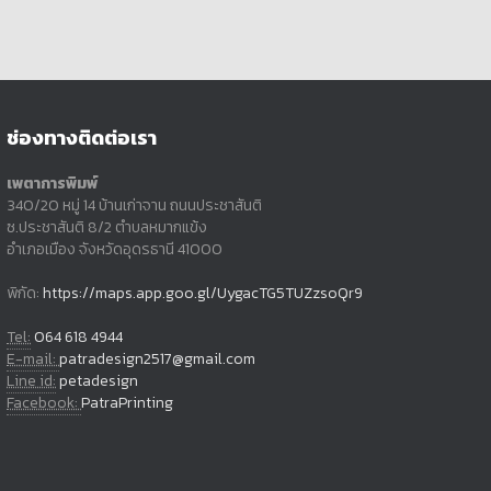
ช่องทางติดต่อเรา
เพตาการพิมพ์
340/20 หมู่ 14 บ้านเก่าจาน ถนนประชาสันติ
ซ.ประชาสันติ 8/2 ตำบลหมากแข้ง
อำเภอเมือง จังหวัดอุดรธานี 41000
พิกัด:
https://maps.app.goo.gl/UygacTG5TUZzsoQr9
Tel:
064 618 4944
E-mail:
patradesign2517@gmail.com
Line id:
petadesign
Facebook:
PatraPrinting