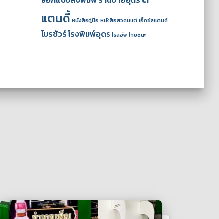
ออกแบบสิ่งพิมพ์
ร้านป้ายอุดร
แตนดี้
หนังสือคู่มือ
หนังสือสวดมนต์
เอ็กซ์สแตนด์
โบรชัวร์
โรงพิมพ์อุดร
โรลอัพ
ไทยชนะ