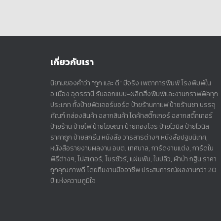
เกี่ยวกับเรา
นิยามของคำว่า "ถูก และ ดี" มีจริง เพตาการพิมพ์ โรงพิมพ์ใน
อ.เมือง อุดรธานี รับออกแบบ-ผลิตสิ่งพิมพ์และงานกราฟฟิคทุก
ประเภท ทั้งป้ายฟิวเจอร์บอร์ด ป้ายร้านกาแฟ ป้ายร้านชา บรรจุ
ภัณฑ์ กล่องสินค้า ฉลากสินค้า ไดคัทสติ๊กเกอร์ ฉลากสติ๊กเกอร์
ป้ายร้าน ป้ายไฟ ป้ายโฆษณา ป้ายกองโจร ป้ายไวนิล ป้ายไวนิล
ราคาถูก ป้ายสกรีน หนังสือ วารสารต่างๆ หนังสือปฐมนิเทศ,
หนังสือรายงานผลงาน อบต. เทศบาล, การ์ดงานแต่ง, การ์ดใน
พิธีต่างๆ, โปสเตอร์, โบรชัวร์, แผ่นพับ, ใบปลิว, ผ้าป่า กฐิน ราคา
ถูกคุณภาพดี โดยทีมงานมืออาชีพ ประสบการณ์ผลงานกว่า 20
ปี แห่งความภูมิใจ