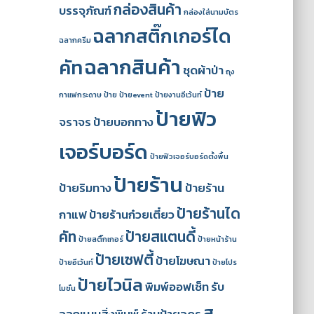
กล่องสินค้า
บรรจุภัณฑ์
กล่องใส่นามบัตร
ฉลากสติ๊กเกอร์ได
ฉลากครีม
ฉลากสินค้า
คัท
ชุดผ้าป่า
ถุง
ป้าย
กาแฟกระดาษ
ป้าย
ป้ายevent
ป้ายงานอีเว้นท์
ป้ายฟิว
จราจร
ป้ายบอกทาง
เจอร์บอร์ด
ป้ายฟิวเจอร์บอร์ดตั้งพื้น
ป้ายร้าน
ป้ายริมทาง
ป้ายร้าน
ป้ายร้านได
กาแฟ
ป้ายร้านก๋วยเตี๋ยว
คัท
ป้ายสแตนดี้
ป้ายสติ๊กเกอร์
ป้ายหน้าร้าน
ป้ายเซฟตี้
ป้ายโฆษณา
ป้ายอีเว้นท์
ป้ายโปร
ป้ายไวนิล
พิมพ์ออฟเซ็ท
รับ
โมชั่น
ส