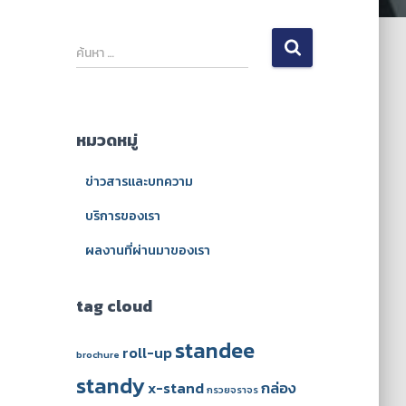
ค้
ค้นหา …
น
ห
า
สำ
หมวดหมู่
ห
รั
ข่าวสารและบทความ
บ
:
บริการของเรา
ผลงานที่ผ่านมาของเรา
tag cloud
standee
roll-up
brochure
standy
x-stand
กล่อง
กรวยจราจร