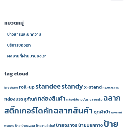
ห
า
สำ
หมวดหมู่
ห
รั
ข่าวสารและบทความ
บ
:
บริการของเรา
ผลงานที่ผ่านมาของเรา
tag cloud
standee
standy
roll-up
x-stand
brochure
กรวยจราจร
ฉลาก
กล่องสินค้า
กล่องบรรจุภัณฑ์
กล่องใส่นามบัตร
ฉลากครีม
ฉลากสินค้า
สติ๊กเกอร์ไดคัท
ชุดผ้าป่า
ถุงกาแฟ
ป้าย
ป้ายจราจร
ป้ายบอกทาง
กระดาษ
ป้าย
ป้ายevent
ป้ายงานอีเว้นท์