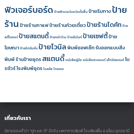
ฟิวเจอร์บอร์ด
ป้าย
ป้ายริมทาง
ป้ายฟิวเจอร์บอร์ดตั้งพื้น
ร้าน
ป้ายร้านไดคัท
ป้ายร้านกาแฟ
ป้ายร้านก๋วยเตี๋ยว
ป้าย
ป้ายสแตนดี้
ป้ายเซฟตี้
ป้าย
สติ๊กเกอร์
ป้ายหน้าร้าน
ป้ายอีเว้นท์
ป้ายไวนิล
โฆษณา
พิมพ์ออฟเซ็ท
รับออกแบบสิ่ง
ป้ายโปรโมชั่น
สแตนดี้
พิมพ์
ร้านป้ายอุดร
โบ
หนังสือคู่มือ
หนังสือสวดมนต์
เอ็กซ์สแตนด์
รชัวร์
โรงพิมพ์อุดร
โรลอัพ
ไทยชนะ
เกี่ยวกับเรา
นิยามของคำว่า "ถูก และ ดี" มีจริง เพตาการพิมพ์ โรงพิมพ์ใน อ.เมือง อุดรธานี