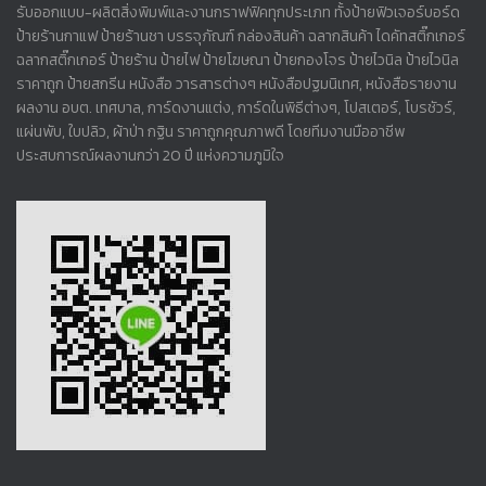
รับออกแบบ-ผลิตสิ่งพิมพ์และงานกราฟฟิคทุกประเภท ทั้งป้ายฟิวเจอร์บอร์ด
ป้ายร้านกาแฟ ป้ายร้านชา บรรจุภัณฑ์ กล่องสินค้า ฉลากสินค้า ไดคัทสติ๊กเกอร์
ฉลากสติ๊กเกอร์ ป้ายร้าน ป้ายไฟ ป้ายโฆษณา ป้ายกองโจร ป้ายไวนิล ป้ายไวนิล
ราคาถูก ป้ายสกรีน หนังสือ วารสารต่างๆ หนังสือปฐมนิเทศ, หนังสือรายงาน
ผลงาน อบต. เทศบาล, การ์ดงานแต่ง, การ์ดในพิธีต่างๆ, โปสเตอร์, โบรชัวร์,
แผ่นพับ, ใบปลิว, ผ้าป่า กฐิน ราคาถูกคุณภาพดี โดยทีมงานมืออาชีพ
ประสบการณ์ผลงานกว่า 20 ปี แห่งความภูมิใจ