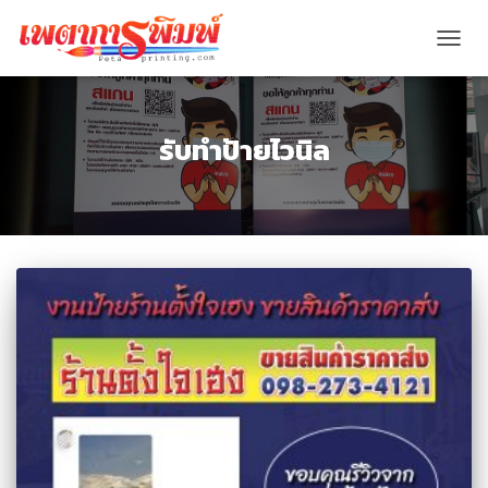
TOGG
NAVIG
รับทำป้ายไวนิล