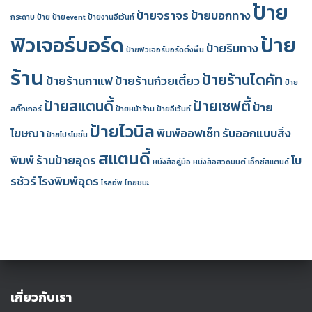
ป้าย
ป้ายจราจร
ป้ายบอกทาง
กระดาษ
ป้าย
ป้ายevent
ป้ายงานอีเว้นท์
ฟิวเจอร์บอร์ด
ป้าย
ป้ายริมทาง
ป้ายฟิวเจอร์บอร์ดตั้งพื้น
ร้าน
ป้ายร้านไดคัท
ป้ายร้านกาแฟ
ป้ายร้านก๋วยเตี๋ยว
ป้าย
ป้ายสแตนดี้
ป้ายเซฟตี้
ป้าย
สติ๊กเกอร์
ป้ายหน้าร้าน
ป้ายอีเว้นท์
ป้ายไวนิล
โฆษณา
พิมพ์ออฟเซ็ท
รับออกแบบสิ่ง
ป้ายโปรโมชั่น
สแตนดี้
พิมพ์
ร้านป้ายอุดร
โบ
หนังสือคู่มือ
หนังสือสวดมนต์
เอ็กซ์สแตนด์
รชัวร์
โรงพิมพ์อุดร
โรลอัพ
ไทยชนะ
เกี่ยวกับเรา