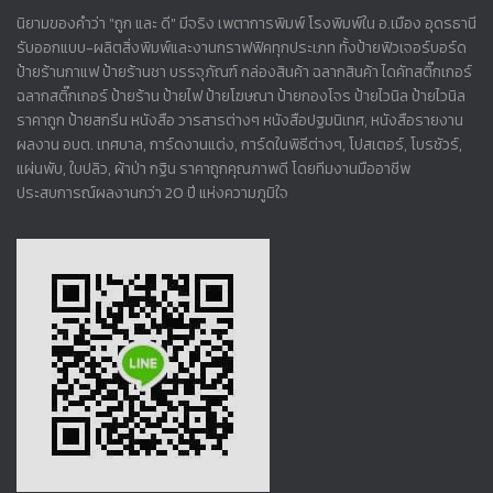
นิยามของคำว่า "ถูก และ ดี" มีจริง เพตาการพิมพ์ โรงพิมพ์ใน อ.เมือง อุดรธานี
รับออกแบบ-ผลิตสิ่งพิมพ์และงานกราฟฟิคทุกประเภท ทั้งป้ายฟิวเจอร์บอร์ด
ป้ายร้านกาแฟ ป้ายร้านชา บรรจุภัณฑ์ กล่องสินค้า ฉลากสินค้า ไดคัทสติ๊กเกอร์
ฉลากสติ๊กเกอร์ ป้ายร้าน ป้ายไฟ ป้ายโฆษณา ป้ายกองโจร ป้ายไวนิล ป้ายไวนิล
ราคาถูก ป้ายสกรีน หนังสือ วารสารต่างๆ หนังสือปฐมนิเทศ, หนังสือรายงาน
ผลงาน อบต. เทศบาล, การ์ดงานแต่ง, การ์ดในพิธีต่างๆ, โปสเตอร์, โบรชัวร์,
แผ่นพับ, ใบปลิว, ผ้าป่า กฐิน ราคาถูกคุณภาพดี โดยทีมงานมืออาชีพ
ประสบการณ์ผลงานกว่า 20 ปี แห่งความภูมิใจ