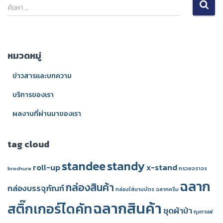
ค้
ค้นหา …
น
ห
า
สำ
หมวดหมู่
ห
รั
ข่าวสารและบทความ
บ
:
บริการของเรา
ผลงานที่ผ่านมาของเรา
tag cloud
standee
standy
roll-up
x-stand
brochure
กรวยจราจร
ฉลาก
กล่องสินค้า
กล่องบรรจุภัณฑ์
กล่องใส่นามบัตร
ฉลากครีม
ฉลากสินค้า
สติ๊กเกอร์ไดคัท
ชุดผ้าป่า
ถุงกาแฟ